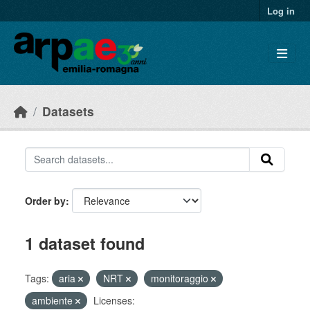
Skip to main content
Log in
Datasets
Order by
1 dataset found
Tags:
aria
NRT
monitoraggio
ambiente
Licenses: