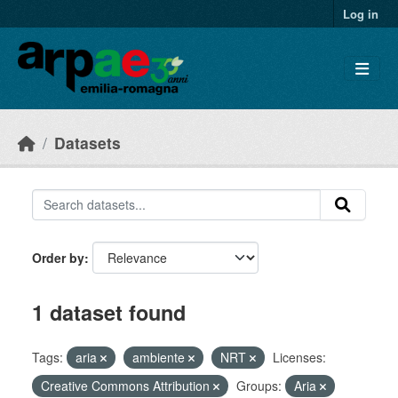
Skip to main content
Log in
Datasets
Order by
1 dataset found
Tags:
aria
ambiente
NRT
Licenses:
Creative Commons Attribution
Groups:
Aria