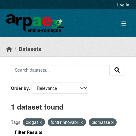
Skip to main content
Log in
Datasets
Order by
1 dataset found
Tags:
biogas
fonti rinnovabili
biomasse
Filter Results