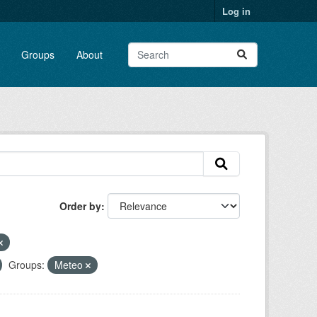
Log in
Groups
About
Order by
Groups:
Meteo