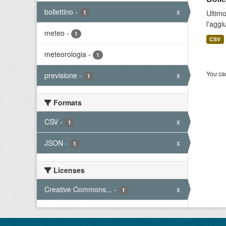
bollettino
-
x
Ultimo
1
l'aggi
meteo
-
1
CSV
meteorologia
-
1
You can
previsione
-
x
1
Formats
CSV
-
x
1
JSON
-
x
1
Licenses
Creative Commons...
-
x
1