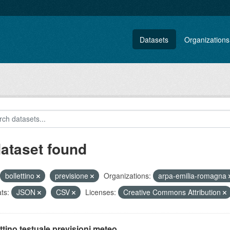
Datasets
Organizations
dataset found
bollettino
previsione
Organizations:
arpa-emilia-romagna
ts:
JSON
CSV
Licenses:
Creative Commons Attribution
ttino testuale previsioni meteo