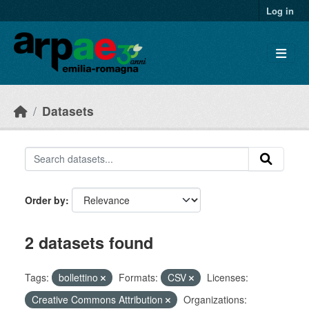
Skip to main content
Log in
Datasets
Order by
2 datasets found
Tags:
bollettino
Formats:
CSV
Licenses:
Creative Commons Attribution
Organizations: