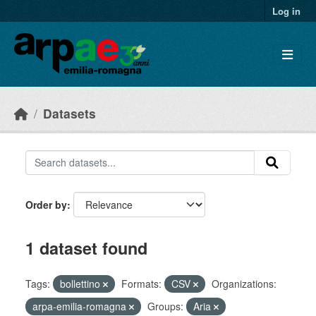
Skip to main content
Log in
Datasets
Order by
1 dataset found
Tags:
bollettino
Formats:
CSV
Organizations:
arpa-emilia-romagna
Groups:
Aria