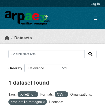
Skip to main content
Log in
Datasets
Order by
1 dataset found
Tags:
bollettino
Formats:
CSV
Organizations:
arpa-emilia-romagna
Licenses: