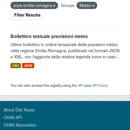
arpa-emilia-romagna
Groups:
Meteo
Filter Results
Bollettino testuale previsioni meteo
Ultimo bollettino in ordine temporale delle previsioni meteo
nella regione Emilia-Romagna, pubblicato nei formati JSON
e XML, con l'aggiunta della relativa legenda icone in caso...
CSV
JSON
You can also access this registry using the
API
(see
API Docs
).
About Dati Arpae
CKAN API
CKAN Association