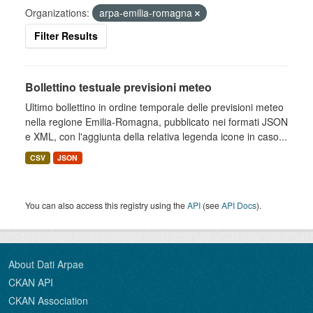
Organizations:
arpa-emilia-romagna
Filter Results
Bollettino testuale previsioni meteo
Ultimo bollettino in ordine temporale delle previsioni meteo
nella regione Emilia-Romagna, pubblicato nei formati JSON
e XML, con l'aggiunta della relativa legenda icone in caso...
CSV
JSON
You can also access this registry using the
API
(see
API Docs
).
About Dati Arpae
CKAN API
CKAN Association