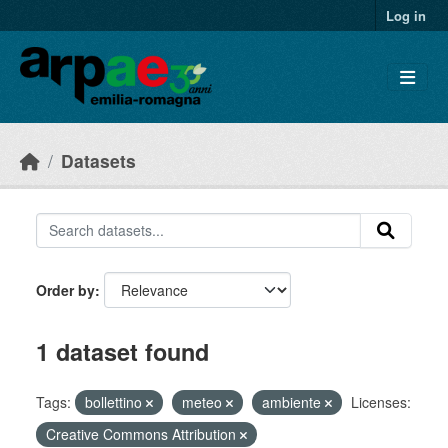
Skip to main content
Log in
Datasets
Order by
1 dataset found
Tags:
bollettino
meteo
ambiente
Licenses:
Creative Commons Attribution