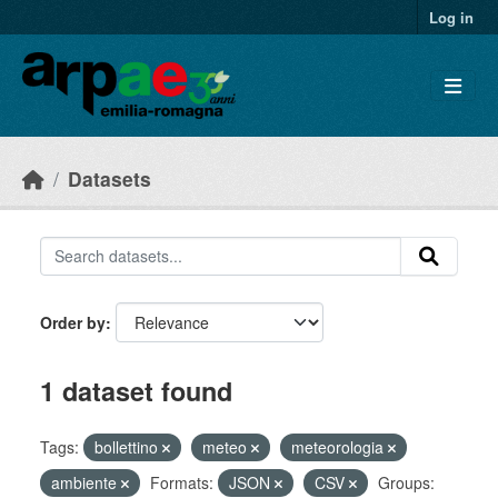
Skip to main content
Log in
Datasets
Order by
1 dataset found
Tags:
bollettino
meteo
meteorologia
ambiente
Formats:
JSON
CSV
Groups: