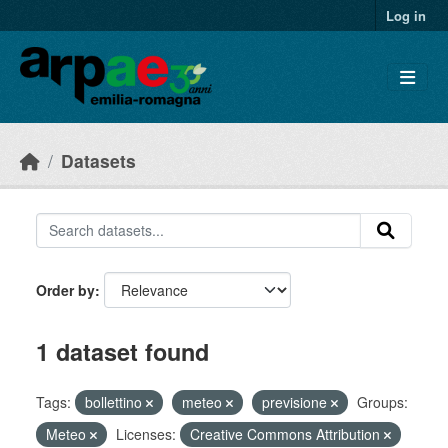
Skip to main content
Log in
Datasets
Order by
1 dataset found
Tags:
bollettino
meteo
previsione
Groups:
Meteo
Licenses:
Creative Commons Attribution