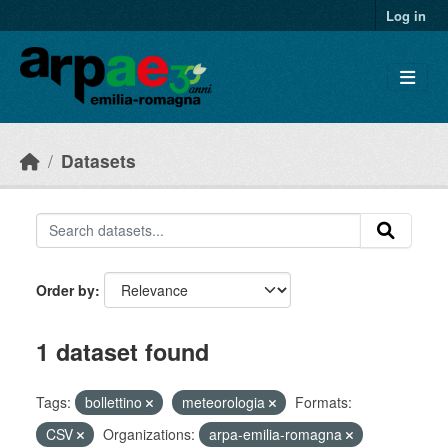
Skip to main content
Log in
Datasets
Order by
1 dataset found
Tags:
bollettino
meteorologia
Formats:
CSV
Organizations:
arpa-emilia-romagna