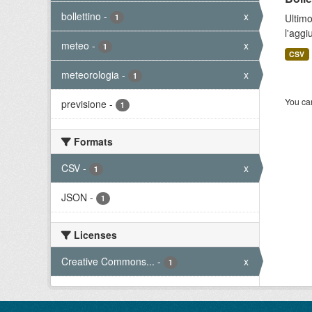
bollettino
-
x
Ultimo
1
l'aggi
meteo
-
x
1
CSV
meteorologia
-
x
1
You can
previsione
-
1
Formats
CSV
-
x
1
JSON
-
1
Licenses
Creative Commons...
-
x
1