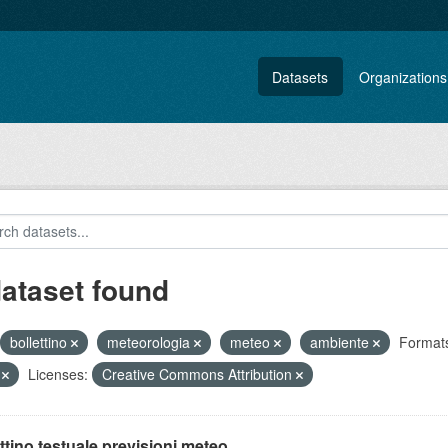
Datasets
Organizations
dataset found
bollettino
meteorologia
meteo
ambiente
Format
V
Licenses:
Creative Commons Attribution
ttino testuale previsioni meteo