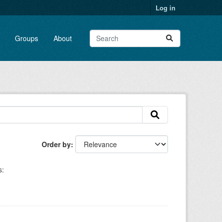
Log in
Groups
About
Order by
s: