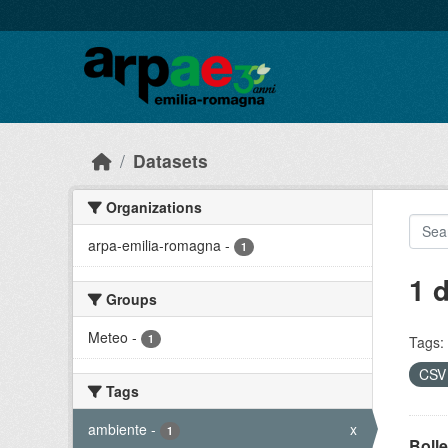
Skip to main content
Datasets
Organizations
arpa-emilia-romagna
-
1
1 
Groups
Meteo
-
1
Tags:
CS
Tags
ambiente
-
x
1
Bolle