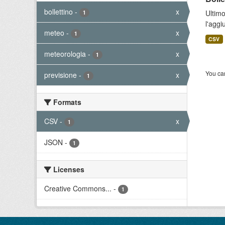
bollettino
-
x
Ultimo
1
l'aggi
meteo
-
x
1
CSV
meteorologia
-
x
1
You can
previsione
-
x
1
Formats
CSV
-
x
1
JSON
-
1
Licenses
Creative Commons...
-
1