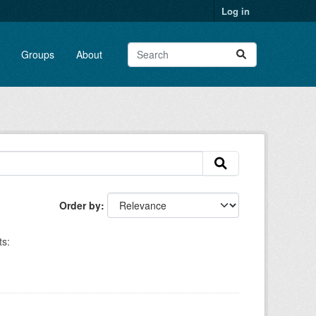
Log in
Groups
About
Order by
s: