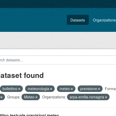
Datasets
Organizations
dataset found
bollettino
meteorologia
meteo
previsione
Format
V
Groups:
Meteo
Organizations:
arpa-emilia-romagna
ttino testuale previsioni meteo