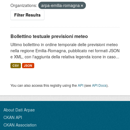
Organizations:
arpa-emilia-romagna
Filter Results
Bollettino testuale previsioni meteo
Ultimo bollettino in ordine temporale delle previsioni meteo
nella regione Emilia-Romagna, pubblicato nei formati JSON
e XML, con l'aggiunta della relativa legenda icone in caso...
CSV
JSON
You can also access this registry using the
API
(see
API Docs
).
About Dati Arpae
CKAN API
CKAN Association