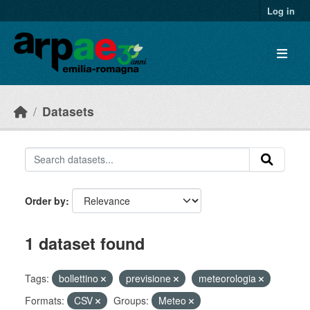
Skip to main content
Log in
Datasets
Order by
1 dataset found
Tags:
bollettino
previsione
meteorologia
Formats:
CSV
Groups:
Meteo