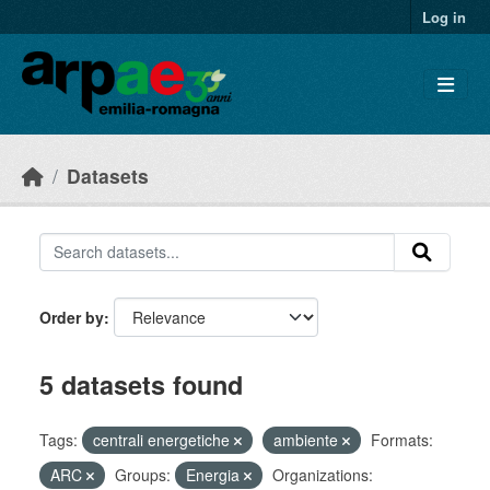
Skip to main content
Log in
Datasets
Order by
5 datasets found
Tags:
centrali energetiche
ambiente
Formats:
ARC
Groups:
Energia
Organizations: