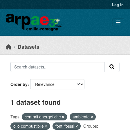
Skip to main content
Log in
Datasets
Order by
1 dataset found
Tags:
centrali energetiche
ambiente
olio combustibile
fonti fossili
Groups: