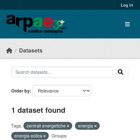
Skip to main content
Log in
Datasets
Order by
1 dataset found
Tags:
centrali energetiche
energia
energia eolica
Groups: