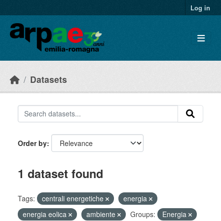
Skip to main content
Log in
Datasets
Order by
1 dataset found
Tags:
centrali energetiche
energia
energia eolica
ambiente
Groups:
Energia