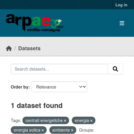
Skip to main content
Log in
Datasets
Order by
1 dataset found
Tags:
centrali energetiche
energia
energia eolica
ambiente
Groups: