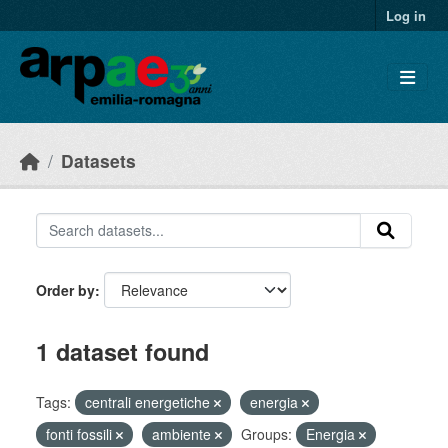
Skip to main content
Log in
Datasets
Order by
1 dataset found
Tags:
centrali energetiche
energia
fonti fossili
ambiente
Groups:
Energia