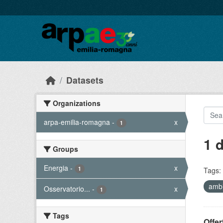
Skip to main content
Datasets
Organizations
arpa-emilia-romagna
-
x
1
1 
Groups
Energia
-
x
1
Tags:
amb
Osservatorio...
-
x
1
Tags
Offer