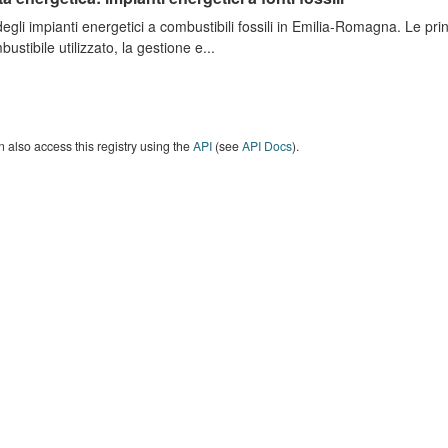
degli impianti energetici a combustibili fossili in Emilia-Romagna. Le pri
bustibile utilizzato, la gestione e...
 also access this registry using the
API
(see
API Docs
).