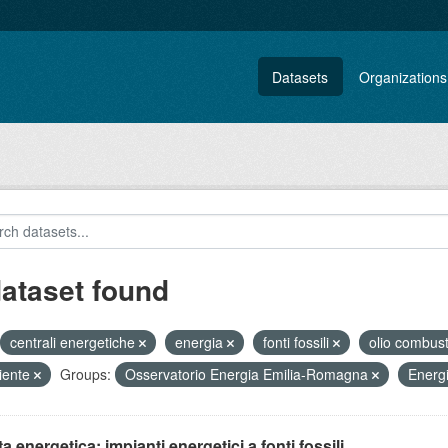
Datasets
Organizations
dataset found
centrali energetiche
energia
fonti fossili
olio combust
iente
Groups:
Osservatorio Energia Emilia-Romagna
Energ
ta energetica: impianti energetici a fonti fossili