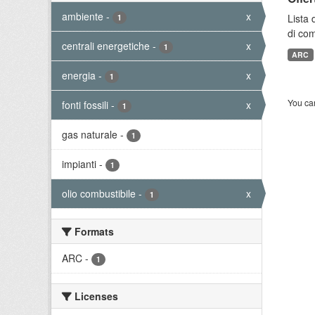
ambiente
-
x
Lista 
1
di com
centrali energetiche
-
x
1
ARC
energia
-
x
1
You can
fonti fossili
-
x
1
gas naturale
-
1
impianti
-
1
olio combustibile
-
x
1
Formats
ARC
-
1
Licenses