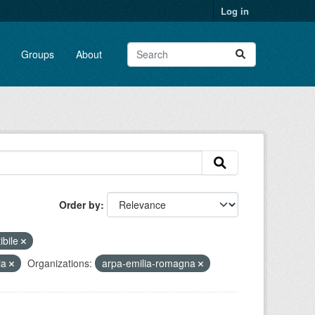
Log in
Groups
About
Order by
ibile
ia
Organizations:
arpa-emilia-romagna