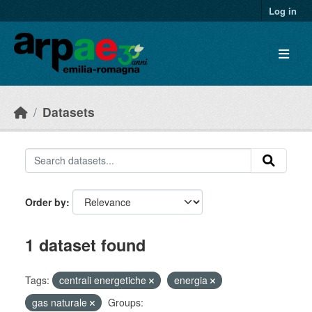
Skip to main content
Log in
Datasets
Order by
1 dataset found
Tags:
centrali energetiche
energia
gas naturale
Groups: