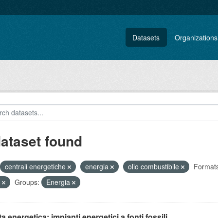
Datasets
Organizations
dataset found
centrali energetiche
energia
olio combustibile
Formats
C
Groups:
Energia
ta energetica: impianti energetici a fonti fossili