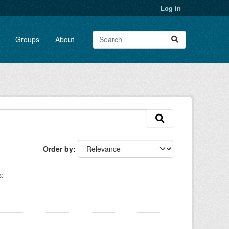
Log in
Groups
About
Order by
: