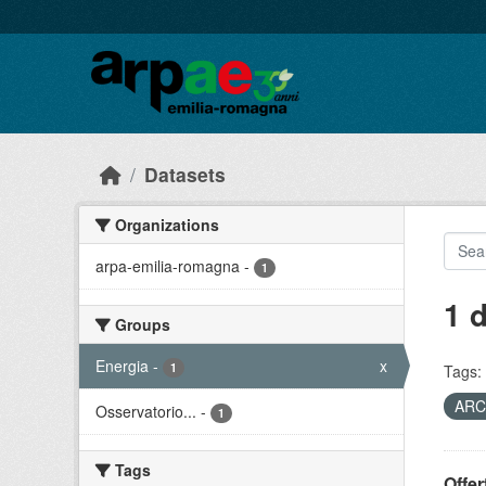
Skip to main content
Datasets
Organizations
arpa-emilia-romagna
-
1
1 
Groups
Energia
-
x
1
Tags:
AR
Osservatorio...
-
1
Tags
Offer