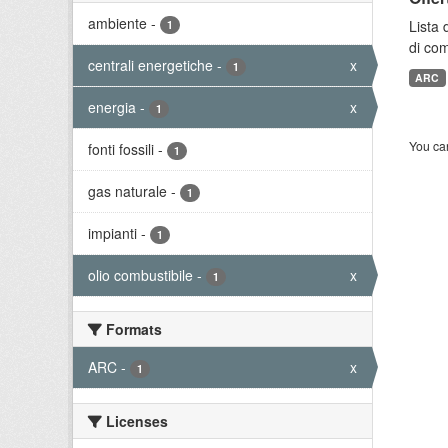
ambiente
-
Lista 
1
di com
centrali energetiche
-
x
1
ARC
energia
-
x
1
You can
fonti fossili
-
1
gas naturale
-
1
impianti
-
1
olio combustibile
-
x
1
Formats
ARC
-
x
1
Licenses