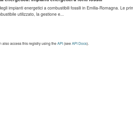
degli impianti energetici a combustibili fossili in Emilia-Romagna. Le pri
bustibile utilizzato, la gestione e...
 also access this registry using the
API
(see
API Docs
).