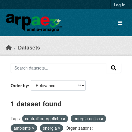
Skip to main content
Log in
Datasets
Order by
1 dataset found
Tags:
centrali energetiche
energia eolica
ambiente
energia
Organizations: