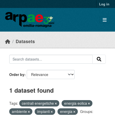
Skip to main content
Log in
Datasets
Order by
1 dataset found
Tags:
centrali energetiche
energia eolica
ambiente
impianti
energia
Groups: