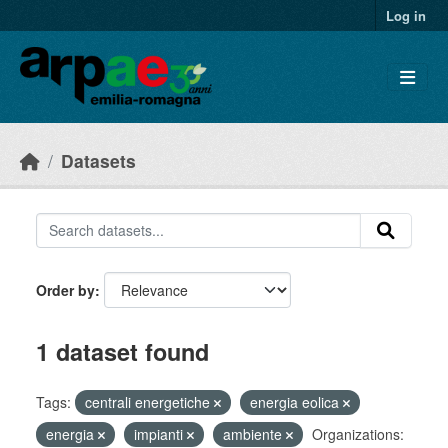
Skip to main content
Log in
Datasets
Order by
1 dataset found
Tags:
centrali energetiche
energia eolica
energia
impianti
ambiente
Organizations: