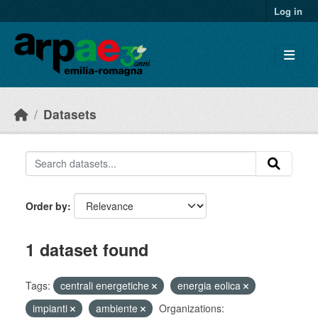
Skip to main content
Log in
Datasets
Order by
1 dataset found
Tags:
centrali energetiche
energia eolica
impianti
ambiente
Organizations: