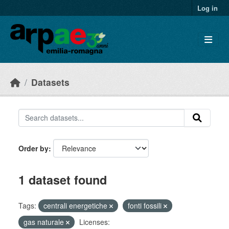
Skip to main content
Log in
Datasets
Order by
1 dataset found
Tags:
centrali energetiche
fonti fossili
gas naturale
Licenses: