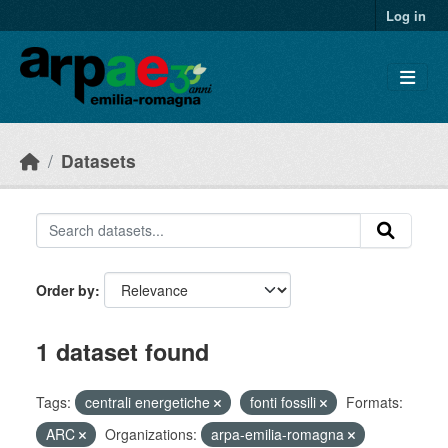
Skip to main content
Log in
Datasets
Order by
1 dataset found
Tags:
centrali energetiche
fonti fossili
Formats:
ARC
Organizations:
arpa-emilia-romagna