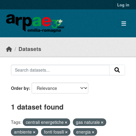
Skip to main content
Log in
Datasets
Order by
1 dataset found
Tags:
centrali energetiche
gas naturale
ambiente
fonti fossili
energia