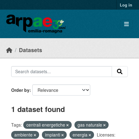
Skip to main content
Log in
Datasets
Order by
1 dataset found
Tags:
centrali energetiche
gas naturale
ambiente
impianti
energia
Licenses: