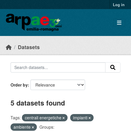
Skip to main content
Log in
Datasets
Order by
5 datasets found
Tags:
centrali energetiche
impianti
ambiente
Groups: