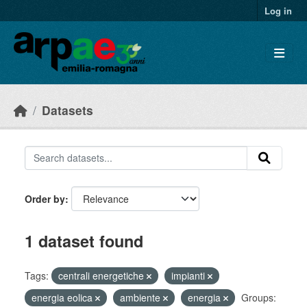
Skip to main content
Log in
Datasets
Order by
1 dataset found
Tags:
centrali energetiche
impianti
energia eolica
ambiente
energia
Groups: