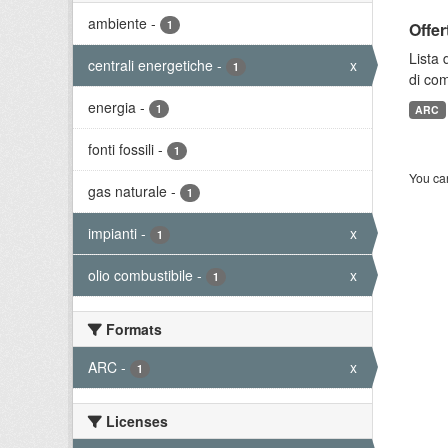
ambiente
-
1
Offer
Lista 
centrali energetiche
-
x
1
di com
energia
-
1
ARC
fonti fossili
-
1
You can
gas naturale
-
1
impianti
-
x
1
olio combustibile
-
x
1
Formats
ARC
-
x
1
Licenses