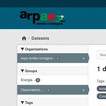
Skip to main content
Datasets
Organizations
arpa-emilia-romagna
-
x
1
1 
Groups
Energia
-
1
Tags:
arpa
Osservatorio...
-
x
1
Crea
Tags