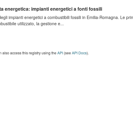
ta energetica: impianti energetici a fonti fossili
degli impianti energetici a combustibili fossili in Emilia-Romagna. Le pri
bustibile utilizzato, la gestione e...
 also access this registry using the
API
(see
API Docs
).