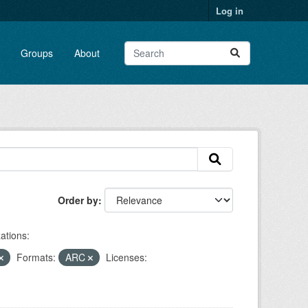
Log in
Groups
About
Order by
ations:
Formats:
ARC
Licenses: