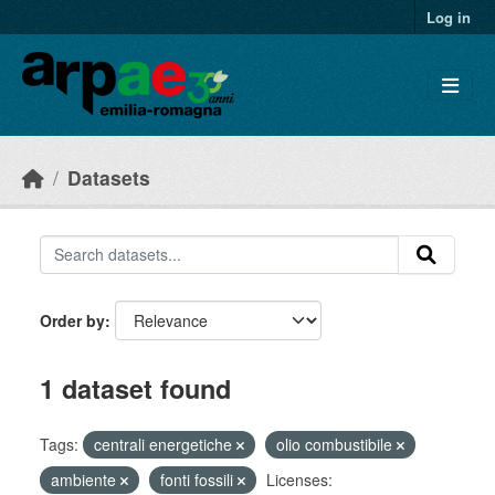
Skip to main content
Log in
Datasets
Order by
1 dataset found
Tags:
centrali energetiche
olio combustibile
ambiente
fonti fossili
Licenses: