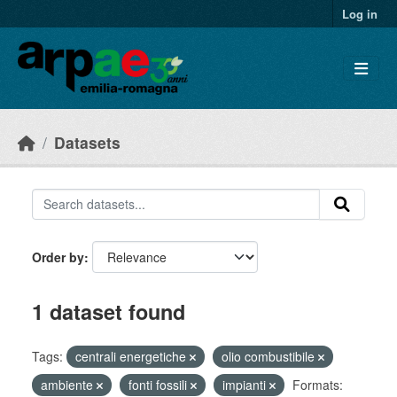
Skip to main content
Log in
Datasets
Order by
1 dataset found
Tags:
centrali energetiche
olio combustibile
ambiente
fonti fossili
impianti
Formats: