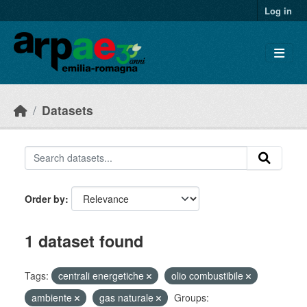
Skip to main content
Log in
Datasets
Order by
1 dataset found
Tags:
centrali energetiche
olio combustibile
ambiente
gas naturale
Groups: