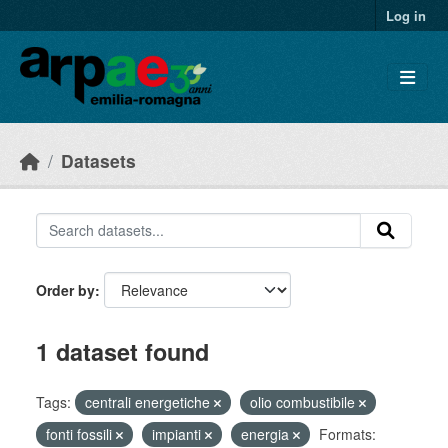
Skip to main content
Log in
Datasets
Order by
1 dataset found
Tags:
centrali energetiche
olio combustibile
fonti fossili
impianti
energia
Formats: