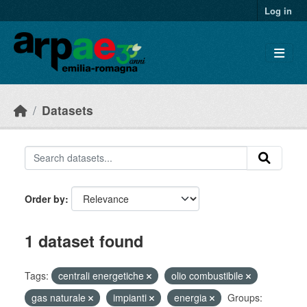
Skip to main content
Log in
Datasets
Order by
1 dataset found
Tags:
centrali energetiche
olio combustibile
gas naturale
impianti
energia
Groups: