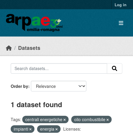
Skip to main content
Log in
Datasets
Order by
1 dataset found
Tags:
centrali energetiche
olio combustibile
impianti
energia
Licenses: