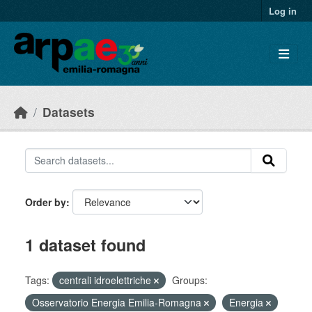
Skip to main content
Log in
Datasets
Order by
1 dataset found
Tags:
centrali idroelettriche
Groups:
Osservatorio Energia Emilia-Romagna
Energia