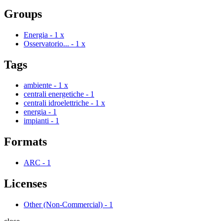
Groups
Energia
-
1
x
Osservatorio...
-
1
x
Tags
ambiente
-
1
x
centrali energetiche
-
1
centrali idroelettriche
-
1
x
energia
-
1
impianti
-
1
Formats
ARC
-
1
Licenses
Other (Non-Commercial)
-
1