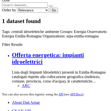
close
Order by
Go
1 dataset found
Tags:
centrali idroelettriche
ambiente
Groups:
Energia
Osservatorio
Energia Emilia-Romagna
Organizations:
arpa-emilia-romagna
Filter Results
Offerta energetica: impianti
idroelettrici
Lista degli Impianti Idroelettrici presenti in Emilia-Romagna
catalogati rispetto alla collocazione geografica (indirizzo,
comune, provincia, corso d'acqua), le caratteristiche...
ARC
You can also access this registry using the
API
(see
API Docs
).
About Dati Arpae
CKAN API