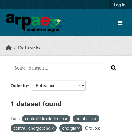
Skip to main content
Log in
Datasets
Order by
1 dataset found
Tags:
centrali idroelettriche
ambiente
centrali energetiche
energia
Groups: