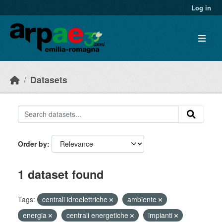
Skip to main content
Log in
Datasets
Order by
1 dataset found
Tags:
centrali idroelettriche
ambiente
energia
centrali energetiche
impianti