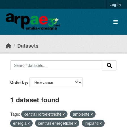
Skip to main content
Log in
Datasets
Order by
1 dataset found
Tags:
centrali idroelettriche
ambiente
energia
centrali energetiche
impianti