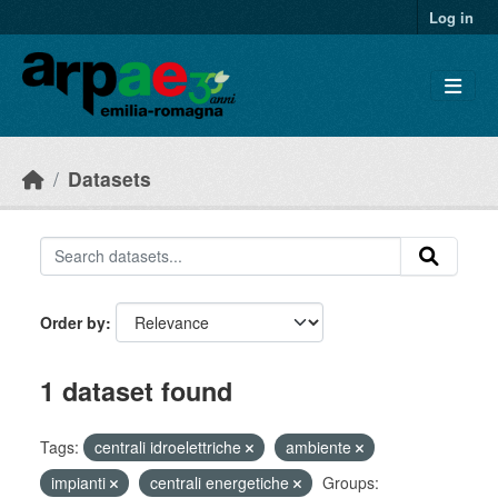
Skip to main content
Log in
Datasets
Order by
1 dataset found
Tags:
centrali idroelettriche
ambiente
impianti
centrali energetiche
Groups: