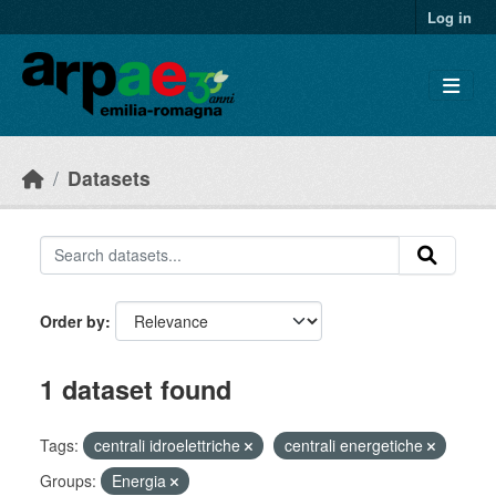
Skip to main content
Log in
Datasets
Order by
1 dataset found
Tags:
centrali idroelettriche
centrali energetiche
Groups:
Energia